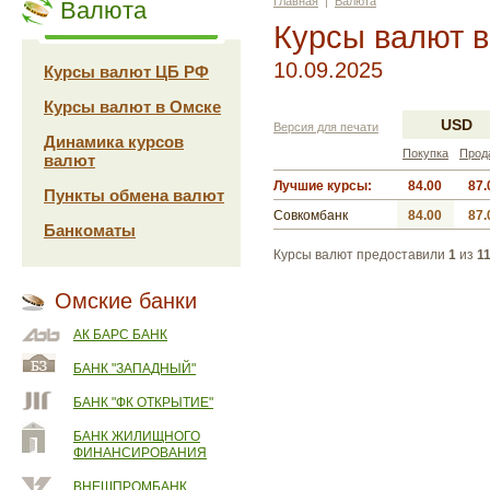
Главная
|
Валюта
Валюта
Курсы валют 
10.09.2025
Курсы валют ЦБ РФ
Курсы валют в Омске
USD
Версия для печати
Динамика курсов
Покупка
Прод
валют
Лучшие курсы:
84.00
87.
Пункты обмена валют
Совкомбанк
84.00
87.
Банкоматы
Курсы валют предоставили
1
из
1
Омские банки
АК БАРС БАНК
БАНК "ЗАПАДНЫЙ"
БАНК "ФК ОТКРЫТИЕ"
БАНК ЖИЛИЩНОГО
ФИНАНСИРОВАНИЯ
ВНЕШПРОМБАНК