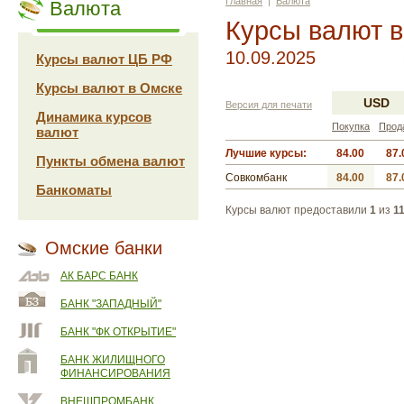
Главная
|
Валюта
Валюта
Курсы валют 
10.09.2025
Курсы валют ЦБ РФ
Курсы валют в Омске
USD
Версия для печати
Динамика курсов
Покупка
Прод
валют
Лучшие курсы:
84.00
87.
Пункты обмена валют
Совкомбанк
84.00
87.
Банкоматы
Курсы валют предоставили
1
из
1
Омские банки
АК БАРС БАНК
БАНК "ЗАПАДНЫЙ"
БАНК "ФК ОТКРЫТИЕ"
БАНК ЖИЛИЩНОГО
ФИНАНСИРОВАНИЯ
ВНЕШПРОМБАНК