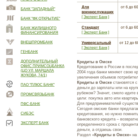
Для
от 6
до 6
БАНК "ЗАПАДНЫЙ"
военнослужащих
[
Эксперт Банк
]
БАНК "ФК ОТКРЫТИЕ"
Стандарт
от 6
до 6
БАНК ЖИЛИЩНОГО
[
Эксперт Банк
]
ФИНАНСИРОВАНИЯ
ВНЕШПРОМБАНК
Универсальный
от 12
до 6
[
Эксперт Банк
]
ГЕНБАНК
ДОПОЛНИТЕЛЬНЫЙ
Кредиты в Омске
ОФИС ПРИМСОЦБАНКА
Кредитование в России в после
(ЦО УЛ. МАРШАЛА
2004 года банки меняют свою к
ЖУКОВА, 74/1)
увеличения объемов потребител
Кредиты в Омске
становятся с
ПАО "ПЛЮС БАНК"
деньги до зарплаты или на круп
рубежом? Значит, смело идите 
ПРОМСВЯЗЬБАНК
цели: покупка авто или кварти
Для предпринимателей существ
ПФС-БАНК
Сегодня омские банки предлаг
СИБЭС
кредитования, но нужно помнит
банковского кредита – возвратн
ЭКСПЕРТ БАНК
определенного срока с процента
деньги, а отдаешь свои.
Раздел «
Кредиты в Омске
» на