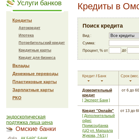
Услуги банков
Кредиты в Ом
Кредиты
Поиск кредита
Автокредит
Ипотека
Вид :
Потребительский кредит
Сумма:
до
Кредитные карты
Процент, % от
Кредит для бизнеса
Вклады
Денежные переводы
Кредит
/
Банк
Срок
(мес.
Пластиковые карты
Зарплатные карты
Доверительный
от 6
до 6
кредит
РКО
[
Эксперт Банк
]
Кредит "Онлайн"
от 13
до 6
[
Дополнительный
эндоскопическая
офис
подтяжка лица цена
Примсоцбанка
Омские банки
(ЦО ул. Маршала
Жукова, 74/1)
]
АК БАРС БАНК