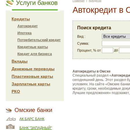
Главная
|
Кредиты
Услуги банков
Автокредит в 
Кредиты
Автокредит
Поиск кредита
Ипотека
Вид :
Потребительский кредит
Сумма:
Кредитные карты
до
Процент, % от
Кредит для бизнеса
Вклады
Денежные переводы
Автокредиты в Омске
Специальный раздел «
Автокреди
Пластиковые карты
сегодняшний день. Этот раздел бу
Зарплатные карты
условиях. На сайте «Омские банк
кредиту, сроки, необходимые док
РКО
Лучшие предложения» подскажет,
Омские банки
АК БАРС БАНК
БАНК "ЗАПАДНЫЙ"