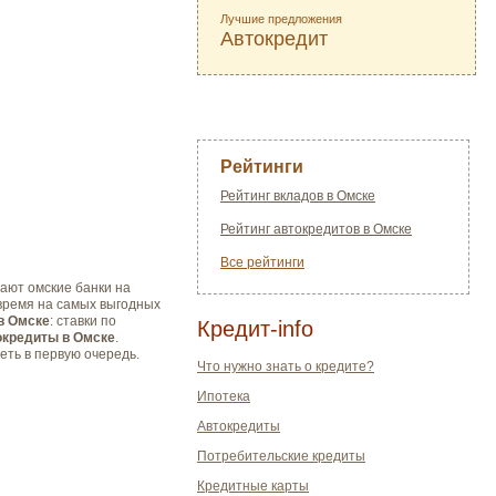
Лучшие предложения
Автокредит
Рейтинги
Рейтинг вкладов в Омске
Рейтинг автокредитов в Омске
Все рейтинги
гают омские банки на
время на самых выгодных
в Омске
: ставки по
Кредит-info
окредиты в Омске
.
еть в первую очередь.
Что нужно знать о кредите?
Ипотека
Автокредиты
Потребительские кредиты
Кредитные карты