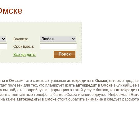
Омске
Валюта:
Срок (мес.):
Все кредиты
ты в Омске
» - это самые актуальные
автокредиты в Омске
, которые предла
дет полезен для тех, кто планирует взять
автокредит в Омске
в ближайшее 
и» вы найдете подробную информацию о такой услуге банков, как
автокредит 
ументы, контактные телефоны банков Омска и многое другое. Информер «
Авт
 на какие
автокредиты в Омске
стоит обратить внимание и следует рассмотр