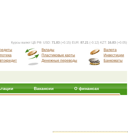
Курсы валют ЦБ РФ:
USD:
71.83
(+0.15) EUR:
87.21
(-0.12) KZT:
16.83
(+0.05)
редиты
Вклады
Валюта
потека
Пластиковые карты
Инвестиции
втокредит
Денежные переводы
Банкоматы
ьтации
Вакансии
О финансах