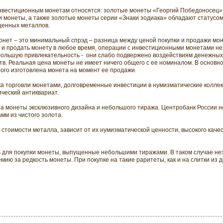
инвестиционным монетам относятся: золотые монеты «Георгий Победоносец»
 монеты, а также золотые монеты серии «Знаки зодиака» обладают статусом
ценных металлов.
нет – это минимальный спрэд – разница между ценой покупки и продажи мон
ь и продать монету в любое время, операции с инвестиционными монетами н
ольшую привлекательность -
они слабо подвержено воздействиям денежных
тв. Реальная цена монеты не имеет ничего общего с ее номиналом. В основн
рого изготовлена монета на момент ее продажи.
ка торговли монетами, долговременные инвестиции в нумизматические колле
ический антиквариат.
 монеты эксклюзивного дизайна и небольшого тиража. Центробанк России не
мм из чистого золота.
стоимости металла, зависит от их нумизматической ценности, высокого качес
ь для покупки монеты, выпущенные небольшими тиражами. В таком случае не
мию за редкость монеты. При покупке на такие раритеты, как и на слитки из 