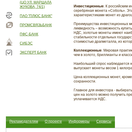
(ЦО УЛ. МАРШАЛА
Инвестиционные
. К российским 
ЖУКОВА, 74/1)
серебряная монета «Соболь». Эти
характеристиками монет из драго
ПАО "ПЛЮС БАНК"
Преимущества инвестиционных мо
ПРОМСВЯЗЬБАНК
ликвидность – возможность купит
НДС, золотые монеты имеют наиб
ПФС-БАНК
стабильности отдельных государс
стоимостью драгметалла, из кото
СИБЭС
Коллекционные
. Мировая практи
ЭКСПЕРТ БАНК
чем в золото, бриллианты и класс
Наибольший спрос наблюдается на
выпускает монеты весом 1 килогра
Цена коллекционных монет, кроме 
сохранности.
Главное для инвестора - выбират
цен на золото можно получить пре
уплачивается НДС.
Рекламодателям
О проекте
Информеры
Сервисы