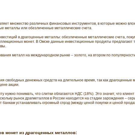
яет множество различных финансовых инструментов, в которые можно вложи
ные металлы или обезличенные металлические счета.
нвестиций в драгоценные металлы: обезличенные металлические счета, покуп
оллекционных монет. В Омске данные инвестиционные продукты предлагают т
квы.
ания металл на международном рынке – золото, на втором по популярности
ния свободных денежных средств на длительное время, так как драгоценные 
 цене акции.
у нужно понимать, что слитки облагаются НДС (18%). Это значит, что клиент
оскольку рынок драгметаллов в России находится на стадии зарождения – сер
т банкам устанавливать огромный спрэд (между ценой покупки и ценой продаж
ов монет из драгоценных металлов: