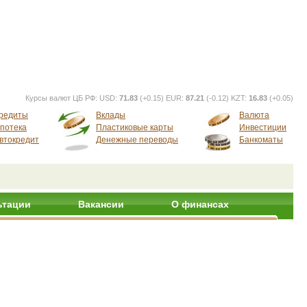
Курсы валют ЦБ РФ:
USD:
71.83
(+0.15) EUR:
87.21
(-0.12) KZT:
16.83
(+0.05)
редиты
Вклады
Валюта
потека
Пластиковые карты
Инвестиции
втокредит
Денежные переводы
Банкоматы
ьтации
Вакансии
О финансах