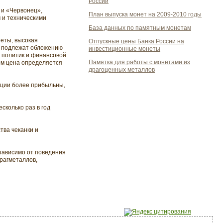
России
 и «Червонец»,
План выпуска монет на 2009-2010 годы
 и техническими
База данных по памятным монетам
еты, высокая
Отпускные цены Банка России на
е подлежат обложению
инвестиционные монеты
 политик и финансовой
Памятка для работы с монетами из
ом цена определяется
драгоценных металлов
кции более прибыльны,
сколько раз в год
тва чеканки и
зависимо от поведения
драгметаллов,