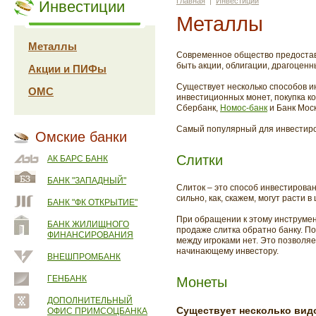
Главная
|
Инвестиции
Инвестиции
Металлы
Металлы
Современное общество предоставл
быть акции, облигации, драгоцен
Акции и ПИФы
Существует несколько способов и
ОМС
инвестиционных монет, покупка к
Сбербанк,
Номос-банк
и Банк Мос
Самый популярный для инвестиров
Омские банки
Слитки
АК БАРС БАНК
БАНК "ЗАПАДНЫЙ"
Слиток – это способ инвестирова
сильно, как, скажем, могут расти в
БАНК "ФК ОТКРЫТИЕ"
При обращении к этому инструмент
БАНК ЖИЛИЩНОГО
продаже слитка обратно банку. П
ФИНАНСИРОВАНИЯ
между игроками нет. Это позволяе
начинающему инвестору.
ВНЕШПРОМБАНК
ГЕНБАНК
Монеты
ДОПОЛНИТЕЛЬНЫЙ
Существует несколько вид
ОФИС ПРИМСОЦБАНКА