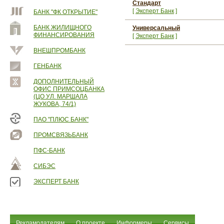
Стандарт
[
Эксперт Банк
]
БАНК "ФК ОТКРЫТИЕ"
БАНК ЖИЛИЩНОГО
Универсальный
ФИНАНСИРОВАНИЯ
[
Эксперт Банк
]
ВНЕШПРОМБАНК
ГЕНБАНК
ДОПОЛНИТЕЛЬНЫЙ
ОФИС ПРИМСОЦБАНКА
(ЦО УЛ. МАРШАЛА
ЖУКОВА, 74/1)
ПАО "ПЛЮС БАНК"
ПРОМСВЯЗЬБАНК
ПФС-БАНК
СИБЭС
ЭКСПЕРТ БАНК
Рекламодателям
О проекте
Информеры
Сервисы