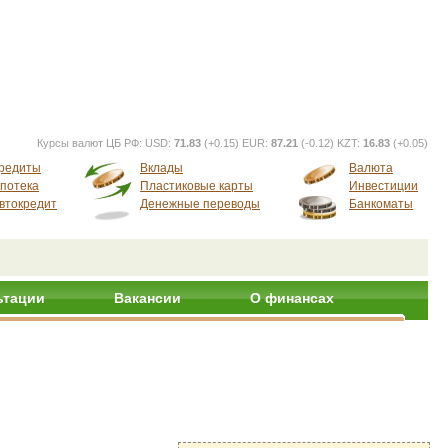
Курсы валют ЦБ РФ:
USD:
71.83
(+0.15) EUR:
87.21
(-0.12) KZT:
16.83
(+0.05)
редиты
Вклады
Валюта
потека
Пластиковые карты
Инвестиции
втокредит
Денежные переводы
Банкоматы
ьтации
Вакансии
О финансах