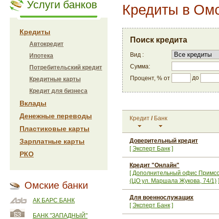
Услуги банков
Кредиты в Ом
Кредиты
Поиск кредита
Автокредит
Вид :
Ипотека
Сумма:
Потребительский кредит
до
Процент, % от
Кредитные карты
Кредит для бизнеса
Вклады
Денежные переводы
Кредит
/
Банк
Пластиковые карты
Зарплатные карты
Доверительный кредит
[
Эксперт Банк
]
РКО
Кредит "Онлайн"
[
Дополнительный офис Примс
(ЦО ул. Маршала Жукова, 74/1)
Омские банки
Для военнослужащих
АК БАРС БАНК
[
Эксперт Банк
]
БАНК "ЗАПАДНЫЙ"