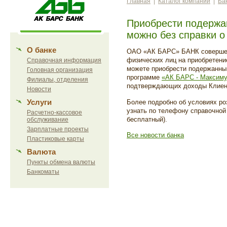
Главная
|
Каталог компаний
|
Ба
Приобрести подержа
можно без справки о
О банке
ОАО «АК БАРС» БАНК совершен
физических лиц на приобретени
Справочная информация
можете приобрести подержанный
Головная организация
программе
«АК БАРС - Максим
Филиалы, отделения
подтверждающих доходы Клиен
Новости
Услуги
Более подробно об условиях ро
узнать по телефону справочной 
Расчетно-кассовое
бесплатный).
обслуживание
Зарплатные проекты
Все новости банка
Пластиковые карты
Валюта
Пункты обмена валюты
Банкоматы