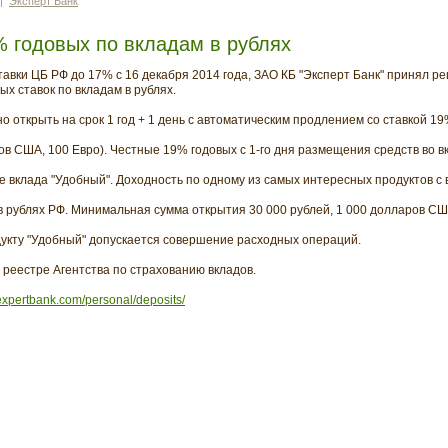
|
Эксперт Банк
% годовых по вкладам в рублях
авки ЦБ РФ до 17% с 16 декабря 2014 года, ЗАО КБ "Эксперт Банк" принял 
х ставок по вкладам в рублях.
 открыть на срок 1 год + 1 день с автоматическим продлением со ставкой 19
ров США, 100 Евро). Честные 19% годовых с 1-го дня размещения средств во в
же вклада "Удобный". Доходность по одному из самых интересных продуктов 
в рублях РФ. Минимальная сумма открытия 30 000 рублей, 1 000 долларов США
укту "Удобный" допускается совершение расходных операций.
 реестре Агентства по страхованию вкладов.
expertbank.com/personal/deposits/