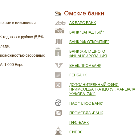
Омские банки
АК БАРС БАНК
решение о повышении
БАНК "ЗАПАДНЫЙ"
% годовых в рублях (5,5%
БАНК "ФК ОТКРЫТИЕ"
кладе.
БАНК ЖИЛИЩНОГО
с возможностью свободных
ФИНАНСИРОВАНИЯ
, 1 000 Евро.
ВНЕШПРОМБАНК
ГЕНБАНК
ДОПОЛНИТЕЛЬНЫЙ ОФИС
ПРИМСОЦБАНКА (ЦО УЛ. МАРШАЛА
ЖУКОВА, 74/1)
ПАО "ПЛЮС БАНК"
ПРОМСВЯЗЬБАНК
ПФС-БАНК
СИБЭС