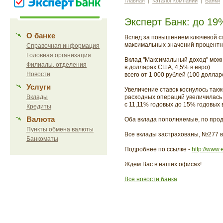
Главная
|
Каталог компаний
|
Банки
Эксперт Банк: до 19
О банке
Вслед за повышением ключевой ст
максимальных значений процентны
Справочная информация
Головная организация
Вклад "Максимальный доход" можно
Филиалы, отделения
в долларах США, 4,5% в евро)
Новости
всего от 1 000 рублей (100 долла
Услуги
Увеличение ставок коснулось так
Вклады
расходных операций увеличилась
с 11,11% годовых до 15% годовых 
Кредиты
Валюта
Оба вклада пополняемые, по прод
Пункты обмена валюты
Все вклады застрахованы, №277 в
Банкоматы
Подробнее по ссылке -
http://www.
Ждем Вас в наших офисах!
Все новости банка