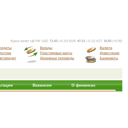
Курсы валют ЦБ РФ:
USD:
71.83
(+0.15) EUR:
87.21
(-0.12) KZT:
16.83
(+0.05)
редиты
Вклады
Валюта
потека
Пластиковые карты
Инвестиции
втокредит
Денежные переводы
Банкоматы
ьтации
Вакансии
О финансах