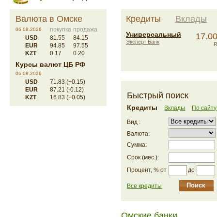
Валюта в Омске
Кредиты
Вклады
покупка
продажа
06.08.2026
Универсальный
17.0
USD
81.55
84.15
Эксперт Банк
EUR
94.85
97.55
KZT
0.17
0.20
Курсы валют ЦБ РФ
06.08.2026
USD
71.83 (+0.15)
EUR
87.21 (-0.12)
Быстрый поиск
KZT
16.83 (+0.05)
Кредиты
Вклады
По сайту
Вид :
Валюта:
Сумма:
Срок (мес.):
до
Процент, % от
Все кредиты
Омские банки