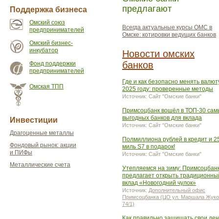
предлагают
Поддержка бизнеса
Омский союз
Всегда актуальные курсы ОМС в
предпринимателей
Омске: котировки ведущих банков
Омский бизнес-
инкубатор
Новости омских
банков
Фонд поддержки
предпринимателей
Где и как безопасно менять валют
Омская ТПП
2025 году: проверенные методы
Источник: Сайт "Омские банки"
Примсоцбанк вошёл в ТОП-30 сам
выгодных банков для вклада
Инвестиции
Источник: Сайт "Омские банки"
Драгоценные металлы
Полмиллиона рублей в кредит и 2
Фондовый рынок: акции
миль S7 в подарок!
и ПИФы
Источник: Сайт "Омские банки"
Металлические счета
Утепляемся на зиму: Примсоцбан
предлагает открыть традиционны
вклад «Новогодний чулок»
Источник:
Дополнительный офис
Примсоцбанка (ЦО ул. Маршала Жуко
74/1)
Как правильно защищать свои ден