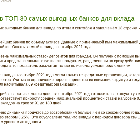
 банков
в ТОП-30 самых выгодных банков для вклада
х выгодных банков для вклада по итогам сентября и занял в нём 18 строчку.
нейших банков по объему активов. Данные о применяемой ими максимальной 
айтов. Охватываемый период - сентябрь 2021 года.
овень максимальных ставок депозитов для граждан. Он получен с помощью в
пяти представленным в отчетности продуктам, разделенным по сроку действи
дств, то показатель рассчитан только по используемым предложениям.
 вклада в сентябре 2021 года могли только те кредитные организации, кото
зитов. Учитывая ограничение перечня принятых во внимание структур и тек
30 насчитывала 69 кредитных организаций.
прибыльность вложения денег в сентябре 2021 года относительно августа ув
оответствует приросту средней максимальной процентной ставки на уровне 
вкладов на срок от 91 до 180 дней.
нно динамика продуктов до востребования больше, чем со сроком более года.
 во втором 3,25%. Это обусловлено тем, что вклады с периодом договора свы
м уровнем доходности.