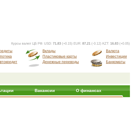
Курсы валют ЦБ РФ:
USD:
71.83
(+0.15) EUR:
87.21
(-0.12) KZT:
16.83
(+0.05)
редиты
Вклады
Валюта
потека
Пластиковые карты
Инвестиции
втокредит
Денежные переводы
Банкоматы
ьтации
Вакансии
О финансах