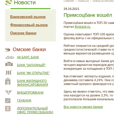
Главная
|
Новости
|
Новости омских
Новости
29.10.2021
Примсоцбанк вошёл 
Банковский рынок
Примсоцбанк вошёл в ТОП-30 самы
Финансовый рынок
портал
Brobank.ru.
Омские банки
Оценка охватывает ТОП-100 круп
физлиц взяты с их официальных с
Рейтинг опирается на средний ур
Омские банки
среднестатистической ставки по 
меньше вариантов размещения сре
АК БАРС БАНК
Войти в самые выгодные банки для
четырех вариантов периодов депо
БАНК "ЗАПАДНЫЙ"
конкуренция за попадание в ТОП-
БАНК "ФК ОТКРЫТИЕ"
Как отмечают эксперты издания, 
динамика составила 4,24%. Она с
БАНК ЖИЛИЩНОГО
заметный прогресс фиксируется у 
ФИНАНСИРОВАНИЯ
Здесь же можно отметить, что име
ВНЕШПРОМБАНК
она находится на уровне 3,3%, то
располагали большим изначальны
ГЕНБАНК
Все новости омских банков
ДОПОЛНИТЕЛЬНЫЙ
ОФИС ПРИМСОЦБАНКА