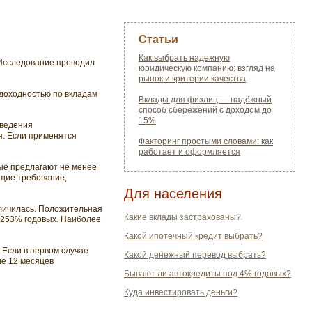
Статьи
Как выбрать надежную
 Исследование проводил
юридическую компанию: взгляд на
рынок и критерии качества
доходностью по вкладам
Вклады для физлиц — надёжный
способ сбережений с доходом до
15%
ыведения
я. Если применятся
Факторинг простыми словами: как
работает и оформляется
рые предлагают не менее
ущие требование,
Для населения
еличилась. Положительная
Какие вклады застрахованы?
0,253% годовых. Наиболее
Какой ипотечный кредит выбрать?
 Если в первом случае
Какой денежный перевод выбрать?
ше 12 месяцев
Бывают ли автокредиты под 4% годовых?
Куда инвестировать деньги?