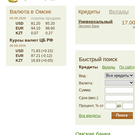
Валюта в Омске
Кредиты
Вклады
покупка
продажа
06.08.2026
Универсальный
17.0
USD
81.20
85.20
Эксперт Банк
EUR
94.10
98.60
KZT
0.07
0.27
Курсы валют ЦБ РФ
06.08.2026
USD
71.83 (+0.15)
EUR
87.21 (-0.12)
Быстрый поиск
KZT
16.83 (+0.05)
Кредиты
Вклады
По сайту
Вид :
Валюта:
Сумма:
Срок (мес.):
до
Процент, % от
Все кредиты
Омские банки