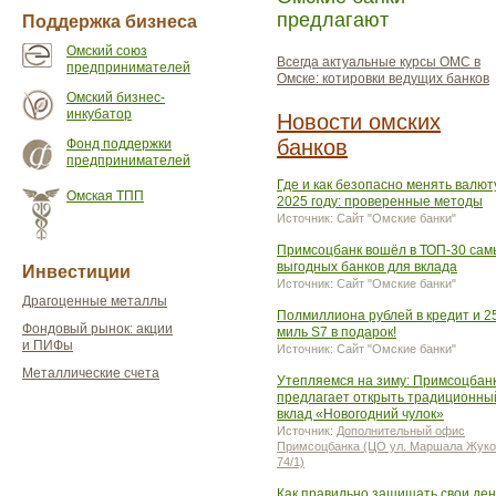
предлагают
Поддержка бизнеса
Омский союз
Всегда актуальные курсы ОМС в
предпринимателей
Омске: котировки ведущих банков
Омский бизнес-
инкубатор
Новости омских
банков
Фонд поддержки
предпринимателей
Где и как безопасно менять валют
Омская ТПП
2025 году: проверенные методы
Источник: Сайт "Омские банки"
Примсоцбанк вошёл в ТОП-30 сам
выгодных банков для вклада
Инвестиции
Источник: Сайт "Омские банки"
Драгоценные металлы
Полмиллиона рублей в кредит и 2
Фондовый рынок: акции
миль S7 в подарок!
и ПИФы
Источник: Сайт "Омские банки"
Металлические счета
Утепляемся на зиму: Примсоцбан
предлагает открыть традиционны
вклад «Новогодний чулок»
Источник:
Дополнительный офис
Примсоцбанка (ЦО ул. Маршала Жуко
74/1)
Как правильно защищать свои ден