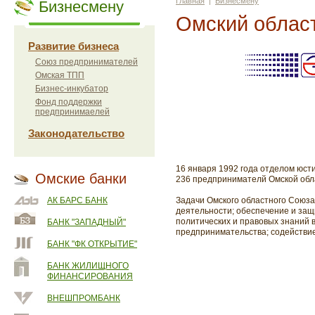
Главная
|
Бизнесмену
Бизнесмену
Омский облас
Развитие бизнеса
Союз предпринимателей
Омская ТПП
Бизнес-инкубатор
Фонд поддержки
предпринимаелей
Законодательство
16 января 1992 года отделом юс
Омские банки
236 предпринимателй Омской обл
АК БАРС БАНК
Задачи Омского областного Союза
деятельности; обеспечение и защ
политических и правовых знаний 
БАНК "ЗАПАДНЫЙ"
предпринимательства; содействи
БАНК "ФК ОТКРЫТИЕ"
БАНК ЖИЛИЩНОГО
ФИНАНСИРОВАНИЯ
ВНЕШПРОМБАНК