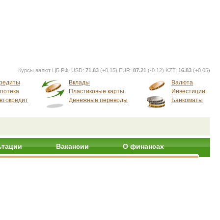
Курсы валют ЦБ РФ:
USD:
71.83
(+0.15) EUR:
87.21
(-0.12) KZT:
16.83
(+0.05)
редиты
Вклады
Валюта
потека
Пластиковые карты
Инвестиции
втокредит
Денежные переводы
Банкоматы
ьтации
Вакансии
О финансах