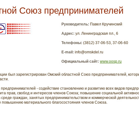
тной Союз предпринимателей
Руководитель:
Павел Кручинский
Адрес:
ул. Ленинградская пл., 6
Телефоны:
(3812) 37-06-53, 37-06-60
E-mail:
info@omskdel.ru
Официальный сайт:
www.o
osp.ru
тиции был зарегистрирован Омский областной Союз предпринимателей, котор
асти.
 предпринимателей - содействие становлению и развитию всех видов предп
ита прав, свобод и интересов членов Союза; повышение социальной активнос
в среде граждан, занятых предпринимательством и коммерческой деятельнос
е повышению материального благосостояния членов Союза.