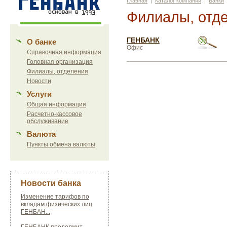
Главная
|
Каталог компаний
|
Банки
Филиалы, отд
ГЕНБАНК
О банке
Офис
Справочная информация
Головная организация
Филиалы, отделения
Новости
Услуги
Общая информация
Расчетно-кассовое
обслуживание
Валюта
Пункты обмена валюты
Новости банка
Изменение тарифов по
вкладам физических лиц
ГЕНБАН...