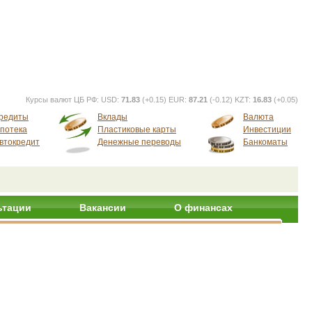
Курсы валют ЦБ РФ:
USD:
71.83
(+0.15) EUR:
87.21
(-0.12) KZT:
16.83
(+0.05)
редиты
Вклады
Валюта
потека
Пластиковые карты
Инвестиции
втокредит
Денежные переводы
Банкоматы
ьтации
Вакансии
О финансах