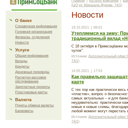
Главная
|
Каталог компаний
|
Ба
(ЦО ул. Маршала Жукова, 74/1)
Новости
О банке
Справочная информация
19.10.2021 | 08:01
Головная организация
Утепляемся на зиму: Пр
Филиалы, отделения
традиционный вклад «Н
Новости
С 18 октября в Примсоцбанке м
Услуги
чулок".
Общая информация
Источник:
Дополнительный офис П
74/1)
Вклады
Кредиты
14.05.2021 | 17:53
Денежные переводы
Как правильно защищать
Расчетно-кассовое
обслуживание
карте
Зарплатные проекты
С тех пор как практически весь
Пластиковые карты
«пластик», вопрос о безопаснос
самых актуальных – и для банко
Валюта
неудивительно: практически ка
Пункты обмена валюты
новые и новые схемы, благодар
Банкоматы
любой момент могут перестать 
Источник:
Дополнительный офис П
74/1)