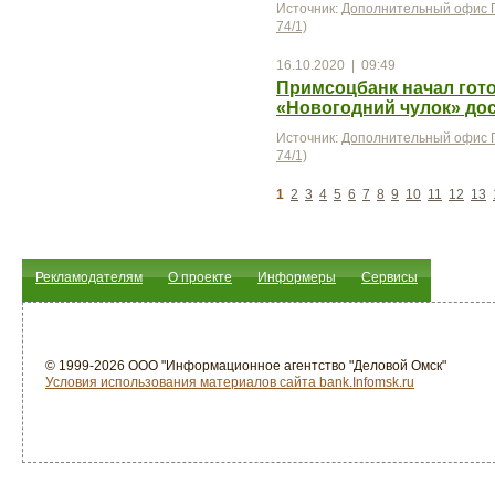
Источник:
Дополнительный офис П
74/1)
16.10.2020 | 09:49
Примсоцбанк начал гото
«Новогодний чулок» дос
Источник:
Дополнительный офис П
74/1)
1
2
3
4
5
6
7
8
9
10
11
12
13
Рекламодателям
О проекте
Информеры
Сервисы
© 1999-2026 ООО "Информационное агентство "Деловой Омск"
Условия использования материалов сайта bank.Infomsk.ru