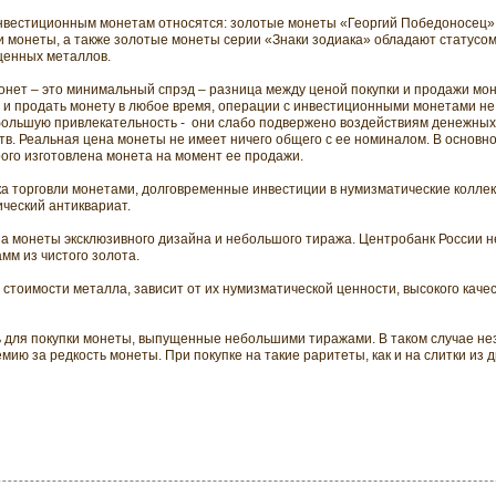
инвестиционным монетам относятся: золотые монеты «Георгий Победоносец»
 монеты, а также золотые монеты серии «Знаки зодиака» обладают статусом
ценных металлов.
нет – это минимальный спрэд – разница между ценой покупки и продажи мон
ь и продать монету в любое время, операции с инвестиционными монетами н
ольшую привлекательность -
они слабо подвержено воздействиям денежных
тв. Реальная цена монеты не имеет ничего общего с ее номиналом. В основн
рого изготовлена монета на момент ее продажи.
ка торговли монетами, долговременные инвестиции в нумизматические колле
ический антиквариат.
 монеты эксклюзивного дизайна и небольшого тиража. Центробанк России не
мм из чистого золота.
стоимости металла, зависит от их нумизматической ценности, высокого качес
ь для покупки монеты, выпущенные небольшими тиражами. В таком случае не
мию за редкость монеты. При покупке на такие раритеты, как и на слитки из 