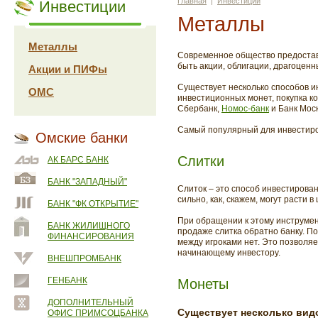
Главная
|
Инвестиции
Инвестиции
Металлы
Металлы
Современное общество предоставл
быть акции, облигации, драгоцен
Акции и ПИФы
Существует несколько способов и
ОМС
инвестиционных монет, покупка к
Сбербанк,
Номос-банк
и Банк Мос
Самый популярный для инвестиров
Омские банки
Слитки
АК БАРС БАНК
БАНК "ЗАПАДНЫЙ"
Слиток – это способ инвестирова
сильно, как, скажем, могут расти в
БАНК "ФК ОТКРЫТИЕ"
При обращении к этому инструмент
БАНК ЖИЛИЩНОГО
продаже слитка обратно банку. П
ФИНАНСИРОВАНИЯ
между игроками нет. Это позволяе
начинающему инвестору.
ВНЕШПРОМБАНК
ГЕНБАНК
Монеты
ДОПОЛНИТЕЛЬНЫЙ
Существует несколько вид
ОФИС ПРИМСОЦБАНКА