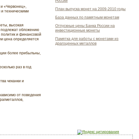
России
 и «Червонец»,
План выпуска монет на 2009-2010 годы
 и техническими
База данных по памятным монетам
еты, высокая
Отпускные цены Банка России на
е подлежат обложению
инвестиционные монеты
 политик и финансовой
Памятка для работы с монетами из
ом цена определяется
драгоценных металлов
кции более прибыльны,
сколько раз в год
тва чеканки и
зависимо от поведения
драгметаллов,