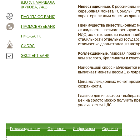
(ЦО УЛ. МАРШАЛА
Инвестиционные
. К российским 
ЖУКОВА, 74/1)
серебряная монета «Соболь». Эти
характеристиками монет из драго
ПАО "ПЛЮС БАНК"
Преимущества инвестиционных мо
ПРОМСВЯЗЬБАНК
ликвидность – возможность купит
НДС, золотые монеты имеют наиб
ПФС-БАНК
стабильности отдельных государс
стоимостью драгметалла, из кото
СИБЭС
Коллекционные
. Мировая практи
ЭКСПЕРТ БАНК
чем в золото, бриллианты и класс
Наибольший спрос наблюдается на
выпускает монеты весом 1 килогра
Цена коллекционных монет, кроме 
сохранности.
Главное для инвестора - выбират
цен на золото можно получить пре
уплачивается НДС.
Рекламодателям
О проекте
Информеры
Сервисы