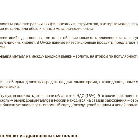
яет множество различных финансовых инструментов, в которые можно вложи
ные металлы или обезличенные металлические счета.
нвестиций в драгоценные металлы: обезличенные металлические счета, покуп
оллекционных монет. В Омске данные инвестиционные продукты предлагают т
квы.
ания металл на международном рынке – золото, на втором по популярности
ния свободных денежных средств на длительное время, так как драгоценные 
 цене акции.
у нужно понимать, что слитки облагаются НДС (18%). Это значит, что клиент
оскольку рынок драгметаллов в России находится на стадии зарождения – сер
т банкам устанавливать огромный спрэд (между ценой покупки и ценой продаж
ов монет из драгоценных металлов: