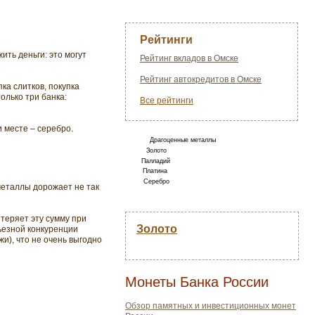
Рейтинги
ть деньги: это могут
Рейтинг вкладов в Омске
Рейтинг автокредитов в Омске
ка слитков, покупка
олько три банка:
Все рейтинги
 месте – серебро.
Драгоценные металлы
Золото
Палладий
Платина
Серебро
металлы дорожает не так
 теряет эту сумму при
Золото
ьезной конкуренции
и), что не очень выгодно
Монеты Банка России
Обзор памятных и инвестиционных монет