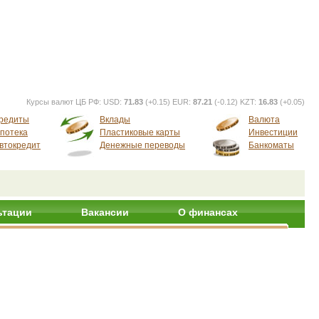
Курсы валют ЦБ РФ:
USD:
71.83
(+0.15) EUR:
87.21
(-0.12) KZT:
16.83
(+0.05)
редиты
Вклады
Валюта
потека
Пластиковые карты
Инвестиции
втокредит
Денежные переводы
Банкоматы
ьтации
Вакансии
О финансах