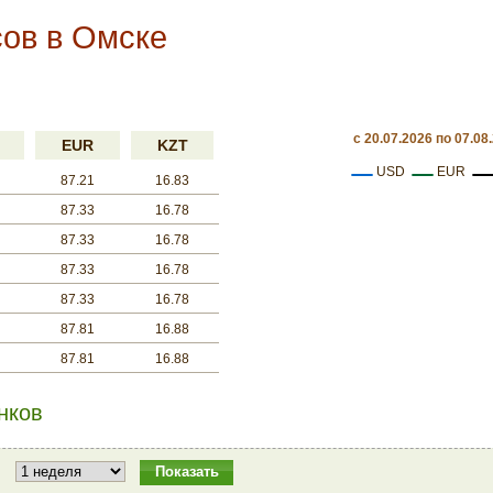
ов в Омске
c 20.07.2026 по 07.08
EUR
KZT
USD
EUR
87.21
16.83
87.33
16.78
87.33
16.78
87.33
16.78
87.33
16.78
87.81
16.88
87.81
16.88
нков