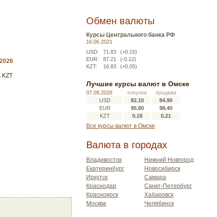
Обмен валюты
Курсы Центрального банка РФ
16.06.2021
USD:
71.83
(+0.15)
EUR:
87.21
(-0.12)
.2026
KZT:
16.83
(+0.05)
KZT
Лучшие курсы валют в Омске
07.08.2026
покупка
продажа
USD
82.10
84.90
EUR
95.80
98.40
KZT
0.18
0.21
Все курсы валют в Омске
Валюта в городах
Владивосток
Нижний Новгород
Екатеринбург
Новосибирск
Иркутск
Самара
Краснодар
Санкт-Петербург
Красноярск
Хабаровск
Москва
Челябинск