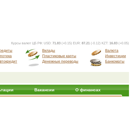
Курсы валют ЦБ РФ:
USD:
71.83
(+0.15) EUR:
87.21
(-0.12) KZT:
16.83
(+0.05)
редиты
Вклады
Валюта
потека
Пластиковые карты
Инвестиции
втокредит
Денежные переводы
Банкоматы
ьтации
Вакансии
О финансах