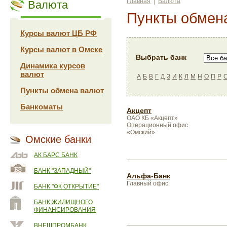
Главная
|
Валюта
Валюта
Пункты обмен
Курсы валют ЦБ РФ
Курсы валют в Омске
Выбрать банк
Динамика курсов
валют
А
Б
В
Г
Д
З
И
К
Л
М
Н
О
П
Р
Пункты обмена валют
Банкоматы
Акцепт
ОАО КБ «Акцепт»
Операционный офис
«Омский»
Омские банки
АК БАРС БАНК
БАНК "ЗАПАДНЫЙ"
Альфа-Банк
Главный офис
БАНК "ФК ОТКРЫТИЕ"
БАНК ЖИЛИЩНОГО
ФИНАНСИРОВАНИЯ
ВНЕШПРОМБАНК