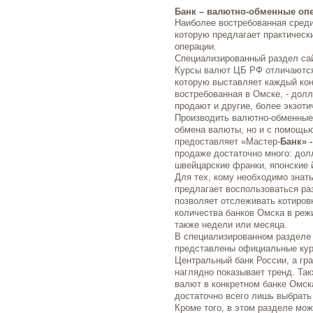
Банк – валютно-обменные оп
Наиболее востребованная среди
которую предлагает практичес
операции.
Специализированный раздел с
Курсы валют ЦБ РФ отличаются
которую выставляет каждый ко
востребованная в Омске, - долл
продают и другие, более экзоти
Производить валютно-обменные 
обмена валюты, но и с помощью
предоставляет «Мастер-
Банк» 
продаже достаточно много: дол
швейцарские франки, японские 
Для тех, кому необходимо знат
предлагает воспользоваться р
позволяет отслеживать котиров
количества банков Омска в реж
также недели или месяца.
В специализированном разделе
представлены официальные кур
Центральный банк России, а гр
наглядно показывает тренд. Та
валют в конкретном банке Омска
достаточно всего лишь выбрать
Кроме того, в этом разделе мо