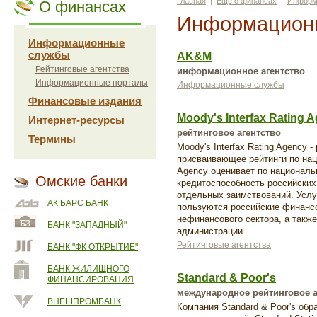
Главная
|
Еще о финансах
|
Информ
О финансах
Информацион
Информационные
службы
AK&M
Рейтинговые агентства
информационное агентство
Информационные порталы
Информационные службы
Финансовые издания
Moody's Interfax Rating 
Интернет-ресурсы
рейтинговое агентство
Термины
Moody's Interfax Rating Agency 
присваивающее рейтинги по наци
Agency оценивает по националь
Омские банки
кредитоспособность российских
отдельных заимствований. Услуг
АК БАРС БАНК
пользуются российские финанс
нефинансового сектора, а такж
БАНК "ЗАПАДНЫЙ"
администрации.
Рейтинговые агентства
БАНК "ФК ОТКРЫТИЕ"
БАНК ЖИЛИЩНОГО
Standard & Poor's
ФИНАНСИРОВАНИЯ
международное рейтинговое а
ВНЕШПРОМБАНК
Компания Standard & Poor's обра