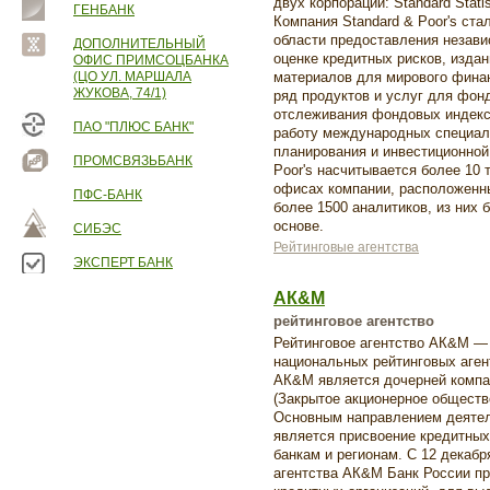
двух корпораций: Standard Statis
ГЕНБАНК
Компания Standard & Poor's ст
области предоставления незави
ДОПОЛНИТЕЛЬНЫЙ
оценке кредитных рисков, изда
ОФИС ПРИМСОЦБАНКА
(ЦО УЛ. МАРШАЛА
материалов для мирового финан
ЖУКОВА, 74/1)
ряд продуктов и услуг для фон
отслеживания фондовых индексо
ПАО "ПЛЮС БАНК"
работу международных специали
планирования и инвестиционной
ПРОМСВЯЗЬБАНК
Poor's насчитывается более 10 
офисах компании, расположенны
ПФС-БАНК
более 1500 аналитиков, из них 
основе.
СИБЭС
Рейтинговые агентства
ЭКСПЕРТ БАНК
АК&М
рейтинговое агентство
Рейтинговое агентство АК&М —
национальных рейтинговых агент
АК&М является дочерней компа
(Закрытое акционерное обществ
Основным направлением деятел
является присвоение кредитных
банкам и регионам. С 12 декабр
агентства АК&M Банк России пр