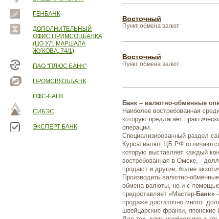
ГЕНБАНК
Восточный
Пункт обмена валют
ДОПОЛНИТЕЛЬНЫЙ
ОФИС ПРИМСОЦБАНКА
(ЦО УЛ. МАРШАЛА
ЖУКОВА, 74/1)
Восточный
Пункт обмена валют
ПАО "ПЛЮС БАНК"
ПРОМСВЯЗЬБАНК
ПФС-БАНК
Банк – валютно-обменные оп
Наиболее востребованная среди
СИБЭС
которую предлагает практичес
ЭКСПЕРТ БАНК
операции.
Специализированный раздел с
Курсы валют ЦБ РФ отличаются
которую выставляет каждый ко
востребованная в Омске, - долл
продают и другие, более экзоти
Производить валютно-обменные 
обмена валюты, но и с помощью
предоставляет «Мастер-
Банк» 
продаже достаточно много: дол
швейцарские франки, японские 
Для тех, кому необходимо знат