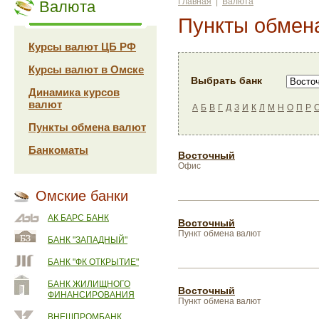
Главная
|
Валюта
Валюта
Пункты обмен
Курсы валют ЦБ РФ
Курсы валют в Омске
Выбрать банк
Динамика курсов
валют
А
Б
В
Г
Д
З
И
К
Л
М
Н
О
П
Р
Пункты обмена валют
Банкоматы
Восточный
Офис
Омские банки
АК БАРС БАНК
Восточный
Пункт обмена валют
БАНК "ЗАПАДНЫЙ"
БАНК "ФК ОТКРЫТИЕ"
БАНК ЖИЛИЩНОГО
Восточный
ФИНАНСИРОВАНИЯ
Пункт обмена валют
ВНЕШПРОМБАНК