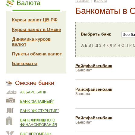
Главная
|
Валюта
Валюта
Банкоматы в 
Курсы валют ЦБ РФ
Курсы валют в Омске
Выбрать банк
Динамика курсов
валют
А
Б
В
Г
Д
З
И
К
Л
М
Н
О
П
Р
Пункты обмена валют
Банкоматы
Райффайзенбанк
Банкомат
Омские банки
Райффайзенбанк
АК БАРС БАНК
Банкомат
БАНК "ЗАПАДНЫЙ"
БАНК "ФК ОТКРЫТИЕ"
Райффайзенбанк
БАНК ЖИЛИЩНОГО
Банкомат
ФИНАНСИРОВАНИЯ
ВНЕШПРОМБАНК