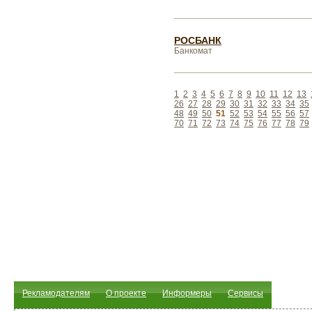
РОСБАНК
Банкомат
1
2
3
4
5
6
7
8
9
10
11
12
13
26
27
28
29
30
31
32
33
34
35
48
49
50
51
52
53
54
55
56
57
70
71
72
73
74
75
76
77
78
79
Рекламодателям
О проекте
Информеры
Сервисы