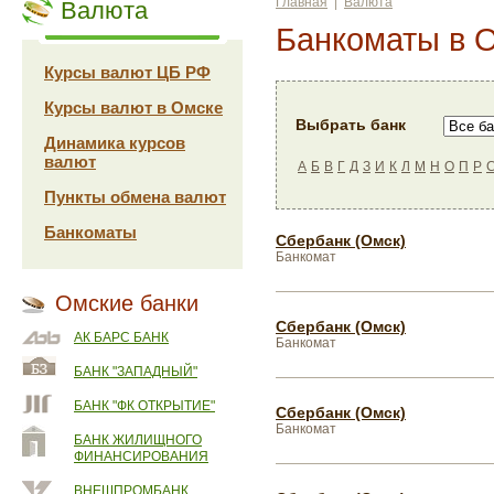
Главная
|
Валюта
Валюта
Банкоматы в 
Курсы валют ЦБ РФ
Курсы валют в Омске
Выбрать банк
Динамика курсов
валют
А
Б
В
Г
Д
З
И
К
Л
М
Н
О
П
Р
Пункты обмена валют
Банкоматы
Сбербанк (Омск)
Банкомат
Омские банки
Сбербанк (Омск)
АК БАРС БАНК
Банкомат
БАНК "ЗАПАДНЫЙ"
БАНК "ФК ОТКРЫТИЕ"
Сбербанк (Омск)
Банкомат
БАНК ЖИЛИЩНОГО
ФИНАНСИРОВАНИЯ
ВНЕШПРОМБАНК