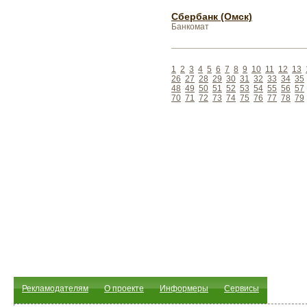
Сбербанк (Омск)
Банкомат
1
2
3
4
5
6
7
8
9
10
11
12
13
26
27
28
29
30
31
32
33
34
35
48
49
50
51
52
53
54
55
56
57
70
71
72
73
74
75
76
77
78
79
Рекламодателям
О проекте
Информеры
Сервисы