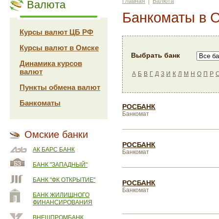
Главная
|
Валюта
Валюта
Банкоматы в 
Курсы валют ЦБ РФ
Курсы валют в Омске
Выбрать банк
Динамика курсов
валют
А
Б
В
Г
Д
З
И
К
Л
М
Н
О
П
Р
Пункты обмена валют
Банкоматы
РОСБАНК
Банкомат
Омские банки
РОСБАНК
АК БАРС БАНК
Банкомат
БАНК "ЗАПАДНЫЙ"
БАНК "ФК ОТКРЫТИЕ"
РОСБАНК
Банкомат
БАНК ЖИЛИЩНОГО
ФИНАНСИРОВАНИЯ
ВНЕШПРОМБАНК