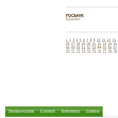
РОСБАНК
Банкомат
1
2
3
4
5
6
7
8
9
10
11
12
13
26
27
28
29
30
31
32
33
34
35
48
49
50
51
52
53
54
55
56
57
70
71
72
73
74
75
76
77
78
79
Рекламодателям
О проекте
Информеры
Сервисы